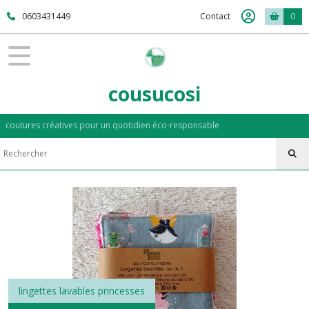
0603431449
Contact
0
cousucosi
coutures créatives pour un quotidien éco-responsable
lingettes lavables princesses