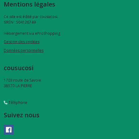
Mentions légales
-
serviette
à
Ce site est édité par cousucosi.
cheveux
SIREN : 504126749
(3)
Hébergement via eProShopping
Gestion des cookies
Afficher
Données personnelles
les
résultats
cousucosi
1703 route de Savoie
38570
LA PIERRE
Téléphone
Suivez nous