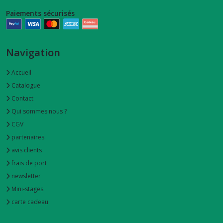
Paiements sécurisés
chouchou
et
foulchie
(1)
Navigation
snood
Accueil
-
Catalogue
tour
de
Contact
cou
Qui sommes nous ?
(4)
CGV
partenaires
masques
avis clients
de
nuit
frais de port
-
newsletter
occultant
Mini-stages
(2)
carte cadeau
turban