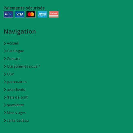
Paiements sécurisés
balles
de
préhension
(2)
Navigation
Accueil
jeux
Catalogue
jouets
(8)
Contact
Qui sommes nous ?
CGV
inspiration
Montessori
partenaires
(12)
avis clients
frais de port
newsletter
Afficher
Mini-stages
les
carte cadeau
résultats