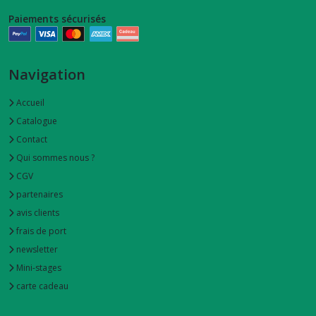
Paiements sécurisés
étuis
à
couverts
(3)
Navigation
Accueil
serviettes
Catalogue
de
table
Contact
(2)
Qui sommes nous ?
CGV
sacs
partenaires
à
avis clients
bouteille
(4)
frais de port
newsletter
Mini-stages
lingettes
lavables
carte cadeau
(7)