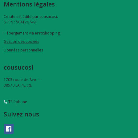
Mentions légales
distributeur
de
Ce site est édité par cousucosi.
lingettes
SIREN : 504126749
(3)
Hébergement via eProShopping
Gestion des cookies
filets
Données personnelles
à
savon
(1)
cousucosi
1703 route de Savoie
couvre-
38570
LA PIERRE
livres
(2)
Téléphone
Suivez nous
Afficher
les
résultats