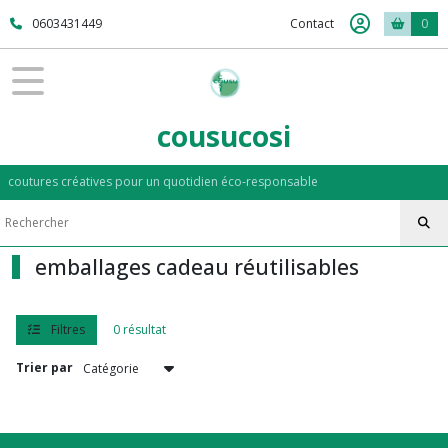
Fermer
0603431449
Contact
0
FILTRES
Tous
cousucosi
les
produits
coutures créatives pour un quotidien éco-responsable
ZERO
DECHET
emballages cadeau réutilisables
essuie
tout
lavable
(4)
Filtres
0 résultat
Trier par
charlotte
couvre-
bol
(14)