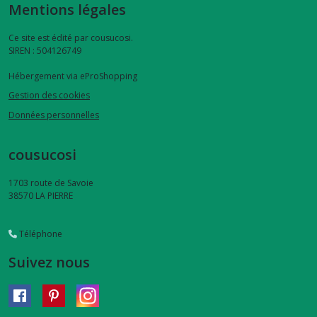
Mentions légales
distributeur
de
Ce site est édité par cousucosi.
lingettes
SIREN : 504126749
(3)
Hébergement via eProShopping
Gestion des cookies
filets
Données personnelles
à
savon
(1)
cousucosi
1703 route de Savoie
couvre-
38570
LA PIERRE
livres
(2)
Téléphone
Suivez nous
Afficher
les
résultats