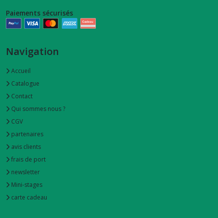
Paiements sécurisés
étuis
à
couverts
(3)
Navigation
Accueil
serviettes
Catalogue
de
table
Contact
(2)
Qui sommes nous ?
CGV
sacs
partenaires
à
avis clients
bouteille
(4)
frais de port
newsletter
Mini-stages
lingettes
lavables
carte cadeau
(7)