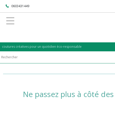
0603431449
coutures créatives pour un quotidien éco-responsable
Ne passez plus à côté de