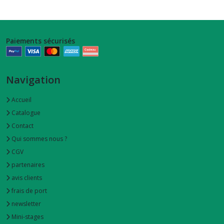
Paiements sécurisés
Navigation
Accueil
Catalogue
Contact
Qui sommes nous ?
CGV
partenaires
avis clients
frais de port
newsletter
Mini-stages