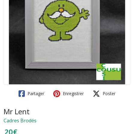
Partager
Enregistrer
Poster
Mr Lent
Cadres Brodés
20
€