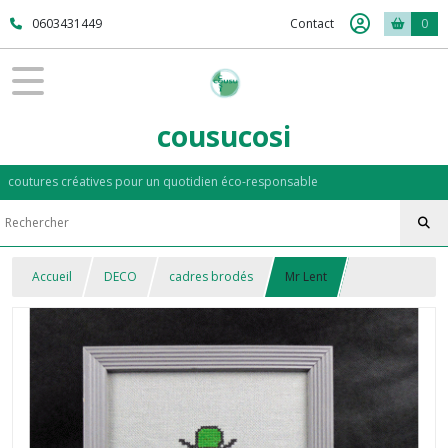
0603431449
Contact
0
cousucosi
coutures créatives pour un quotidien éco-responsable
Accueil
DECO
cadres brodés
Mr Lent